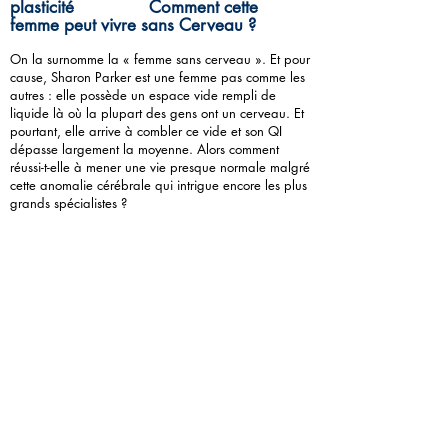
plasticité Comment cette
femme peut vivre sans Cerveau ?
On la surnomme la « femme sans cerveau ». Et pour
cause, Sharon Parker est une femme pas comme les
autres : elle possède un espace vide rempli de
liquide là où la plupart des gens ont un cerveau. Et
pourtant, elle arrive à combler ce vide et son QI
dépasse largement la moyenne. Alors comment
réussi-t-elle à mener une vie presque normale malgré
cette anomalie cérébrale qui intrigue encore les plus
grands spécialistes ?