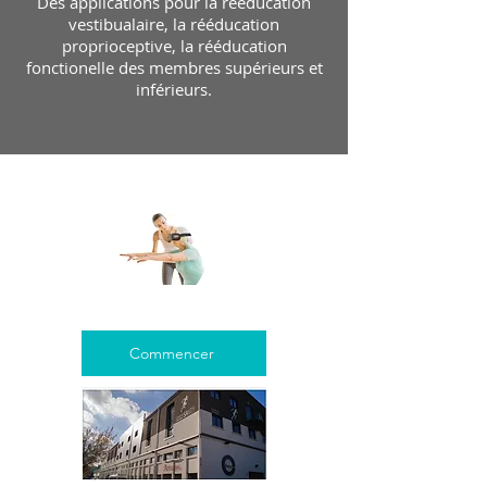
Des applications pour la rééducation
vestibualaire, la rééducation
proprioceptive, la rééducation
fonctionelle des membres supérieurs et
inférieurs.
Commencer